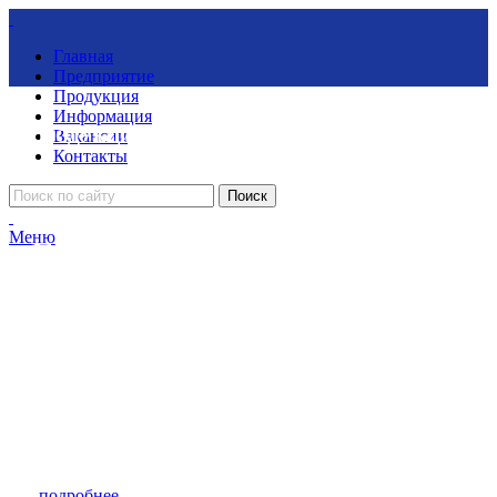
Главная
Предприятие
Продукция
Информация
ПРОДУКЦИЯ
Вакансии
Контакты
Поиск
Меню
БУРОВОЙ
ИНСТРУМЕНТ
Одним из основных направлений деятельности АО "Гормаш"
является производство бурового инструмента: буровых долот,
коронок и штанг.
подробнее