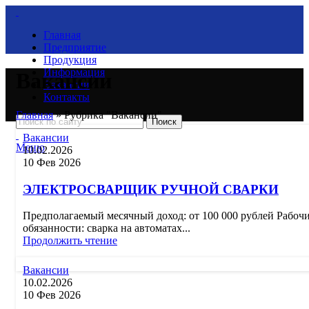
Главная
Предприятие
Продукция
Информация
Вакансии
Вакансии
Контакты
Главная
»
Рубрика "Вакансии"
Поиск
Вакансии
Меню
10.02.2026
10 Фев 2026
ЭЛЕКТРОСВАРЩИК РУЧНОЙ СВАРКИ
Предполагаемый месячный доход: от 100 000 рублей Рабоч
обязанности: сварка на автоматах...
Продолжить чтение
Вакансии
10.02.2026
10 Фев 2026