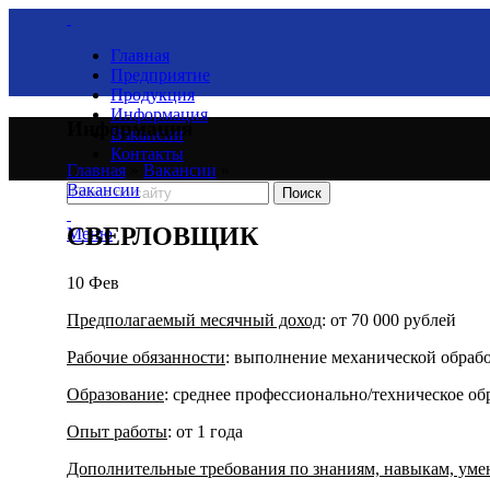
Главная
Предприятие
Продукция
Информация
Информация
Вакансии
Контакты
Главная
»
Вакансии
»
Вакансии
Поиск
СВЕРЛОВЩИК
Меню
10
Фев
Предполагаемый месячный доход
: от 70 000 рублей
Рабочие обязанности
: выполнение механической обрабо
Образование
: среднее профессионально/техническое об
Опыт работы
: от 1 года
Дополнительные требования по знаниям, навыкам, ум