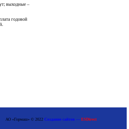
нут; выходные –
плата годовой
й.
АО «Гормаш» © 2022
Создание сайтов —
ESDirect