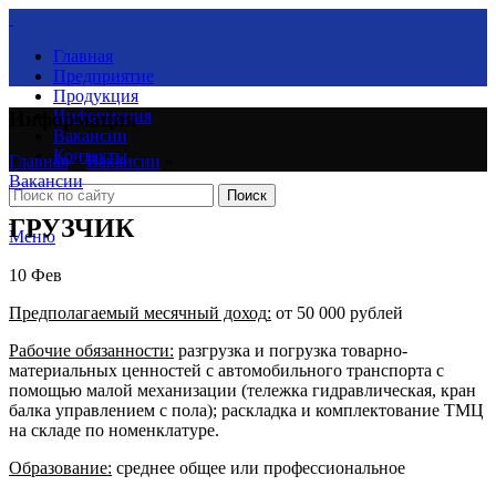
Главная
Предприятие
Продукция
Информация
Информация
Вакансии
Контакты
Главная
»
Вакансии
»
Вакансии
Поиск
ГРУЗЧИК
Меню
10
Фев
Предполагаемый месячный доход
:
от 50 000 рублей
Рабочие обязанности
:
разгрузка и погрузка товарно-
материальных ценностей с автомобильного транспорта с
помощью малой механизации (тележка гидравлическая, кран
балка управлением с пола); раскладка и комплектование ТМЦ
на складе по номенклатуре.
Образование:
среднее общее или профессиональное