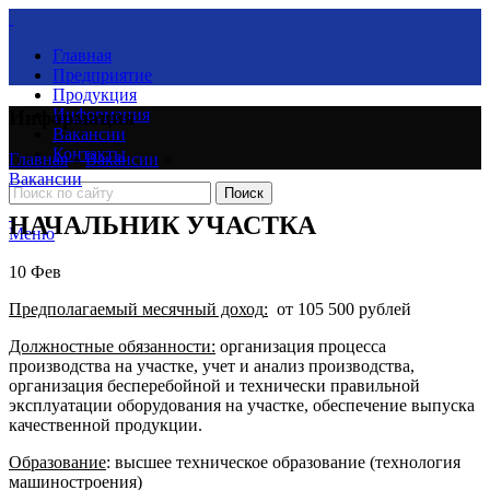
Главная
Предприятие
Продукция
Информация
Информация
Вакансии
Контакты
Главная
»
Вакансии
»
Вакансии
Поиск
НАЧАЛЬНИК УЧАСТКА
Меню
10
Фев
Предполагаемый месячный доход
:
от 105 500 рублей
Должностные обязанности
:
организация процесса
производства на участке, учет и анализ производства,
организация бесперебойной и технически правильной
эксплуатации оборудования на участке, обеспечение выпуска
качественной продукции.
Образование
: высшее техническое образование (технология
машиностроения)